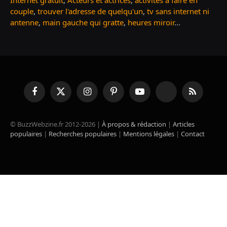
Internet gratuit
,
Acteurs et actrices
,
activités à faire en
couple
,
trouver l'adresse de quelqu'un
,
tv sans internet ni
antenne
,
main gauche qui gratte
,
heures miroir
...
Facebook
X
Instagram
Pinterest
YouTube
TikTok
RSS
(Twitter)
© BuzzWebzine.fr 2012-2026 |
À propos & rédaction
|
Articles
populaires
|
Recherches populaires
|
Mentions légales
|
Contact