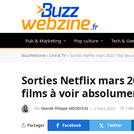
Pub & Marketing
Pop culture
Tech & Ge
BuzzWebzine
»
Ciné & TV
»
Sorties Netflix mars 2022 : top des s
Sorties Netflix mars 2
films à voir absolume
Par
Akandé Philippe ABIODOUN
2 mars 2022
7 Mi
Partager
Facebook
Twitter