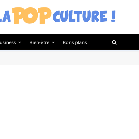
usiness
Bien-être
Bons plans