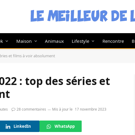
ek
Maison
Animaux
Lifestyle
Rencontre
B
éries et films à voir absolument
022 : top des séries et
nt
nutes
28 commentaires
Mis à jour le
17 novembre 2023
LinkedIn
WhatsApp