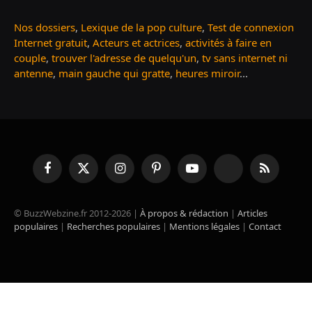
Nos dossiers
,
Lexique de la pop culture
,
Test de connexion
Internet gratuit
,
Acteurs et actrices
,
activités à faire en
couple
,
trouver l'adresse de quelqu'un
,
tv sans internet ni
antenne
,
main gauche qui gratte
,
heures miroir
...
Facebook
X
Instagram
Pinterest
YouTube
TikTok
RSS
(Twitter)
© BuzzWebzine.fr 2012-2026 |
À propos & rédaction
|
Articles
populaires
|
Recherches populaires
|
Mentions légales
|
Contact