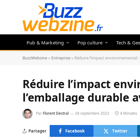
Pub & Marketing
Pop culture
Tech & Ge
BuzzWebzine
»
Entreprise
»
Réduire l’impact environnemental : 
Réduire l’impact env
l’emballage durable a
Par
Florent Destral
28 septembre 2023
4 Minutes
Partager
Facebook
Twitter