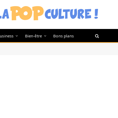
usiness
Bien-être
Bons plans