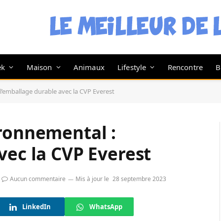
ek
Maison
Animaux
Lifestyle
Rencontre
B
l’emballage durable avec la CVP Everest
ironnemental :
vec la CVP Everest
Aucun commentaire
Mis à jour le
28 septembre 2023
LinkedIn
WhatsApp