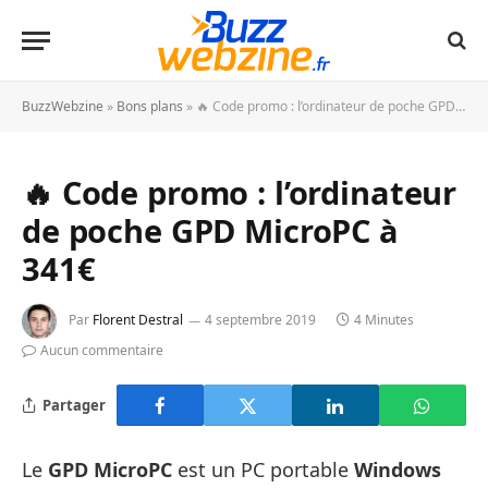
BuzzWebzine
»
Bons plans
»
🔥 Code promo : l’ordinateur de poche GPD MicroPC à 341€
🔥 Code promo : l’ordinateur
de poche GPD MicroPC à
341€
Par
Florent Destral
4 septembre 2019
4 Minutes
Aucun commentaire
Partager
Le
GPD MicroPC
est un PC portable
Windows