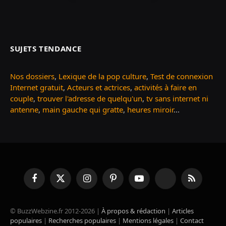
SUJETS TENDANCE
Nos dossiers
,
Lexique de la pop culture
,
Test de connexion
Internet gratuit
,
Acteurs et actrices
,
activités à faire en
couple
,
trouver l'adresse de quelqu'un
,
tv sans internet ni
antenne
,
main gauche qui gratte
,
heures miroir
...
Facebook
X
Instagram
Pinterest
YouTube
TikTok
RSS
(Twitter)
© BuzzWebzine.fr 2012-2026 |
À propos & rédaction
|
Articles
populaires
|
Recherches populaires
|
Mentions légales
|
Contact