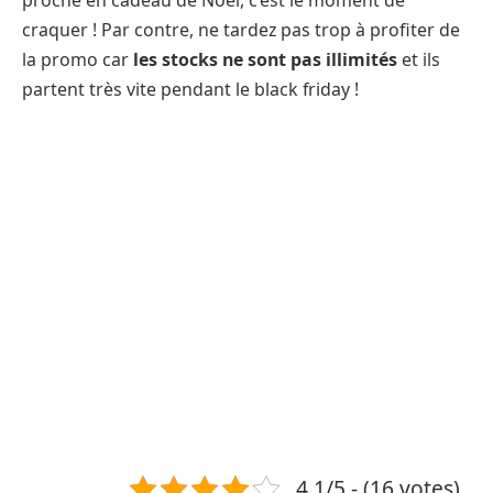
proche en cadeau de Noël, c’est le moment de
craquer ! Par contre, ne tardez pas trop à profiter de
la promo car
les stocks ne sont pas illimités
et ils
partent très vite pendant le black friday !
4.1/5 - (16 votes)