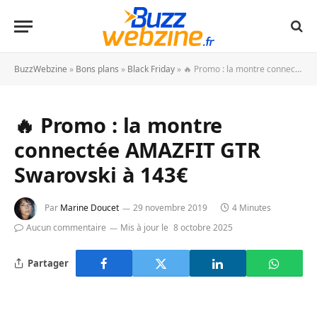
BuzzWebzine
»
Bons plans
»
Black Friday
»
🔥 Promo : la montre connectée AMAZFIT GTR Swarovski à 143€
🔥 Promo : la montre
connectée AMAZFIT GTR
Swarovski à 143€
Par
Marine Doucet
29 novembre 2019
4 Minutes
Aucun commentaire
Mis à jour le
8 octobre 2025
Partager