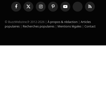
Facebook
X
Instagram
Pinterest
YouTube
TikTok
RSS
(Twitter)
© BuzzWebzine.fr 2012-2026 |
À propos & rédaction
|
Articles
populaires
|
Recherches populaires
|
Mentions légales
|
Contact