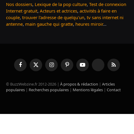
Nos dossiers
,
Lexique de la pop culture
,
Test de connexion
Internet gratuit
,
Acteurs et actrices
,
activités à faire en
couple
,
trouver l'adresse de quelqu'un
,
tv sans internet ni
antenne
,
main gauche qui gratte
,
heures miroir
...
Facebook
X
Instagram
Pinterest
YouTube
TikTok
RSS
(Twitter)
© BuzzWebzine.fr 2012-2026 |
À propos & rédaction
|
Articles
populaires
|
Recherches populaires
|
Mentions légales
|
Contact