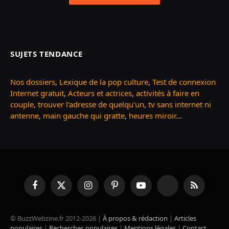
SUJETS TENDANCE
Nos dossiers
,
Lexique de la pop culture
,
Test de connexion
Internet gratuit
,
Acteurs et actrices
,
activités à faire en
couple
,
trouver l'adresse de quelqu'un
,
tv sans internet ni
antenne
,
main gauche qui gratte
,
heures miroir
...
Facebook
X
Instagram
Pinterest
YouTube
TikTok
RSS
(Twitter)
© BuzzWebzine.fr 2012-2026 |
À propos & rédaction
|
Articles
populaires
|
Recherches populaires
|
Mentions légales
|
Contact