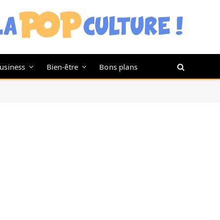
usiness
Bien-être
Bons plans