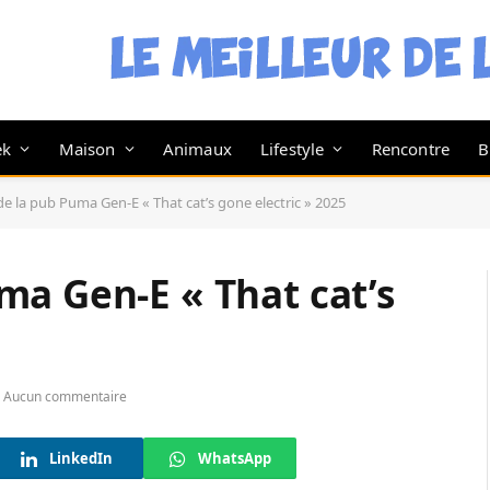
ek
Maison
Animaux
Lifestyle
Rencontre
B
e la pub Puma Gen-E « That cat’s gone electric » 2025
ma Gen-E « That cat’s
Aucun commentaire
LinkedIn
WhatsApp