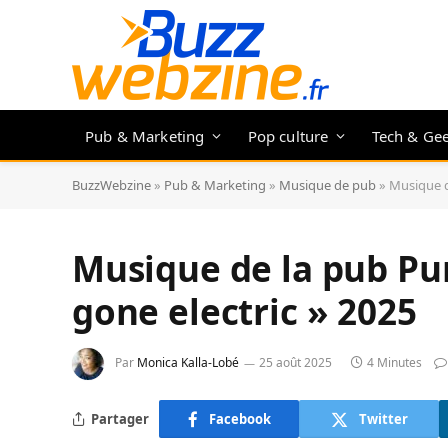
Pub & Marketing
Pop culture
Tech & Ge
BuzzWebzine
»
Pub & Marketing
»
Musique de pub
»
Musique d
Musique de la pub Pu
gone electric » 2025
Par
Monica Kalla-Lobé
25 août 2025
4 Minutes
Partager
Facebook
Twitter