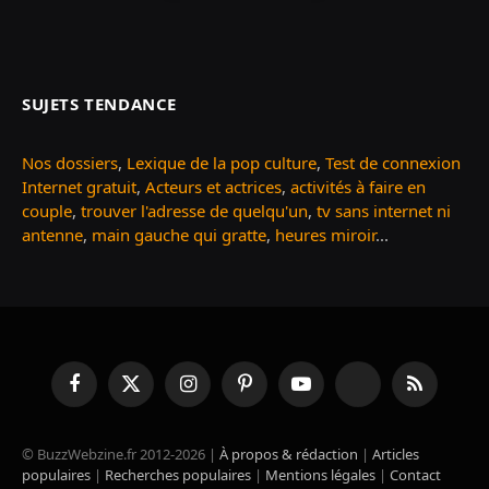
SUJETS TENDANCE
Nos dossiers
,
Lexique de la pop culture
,
Test de connexion
Internet gratuit
,
Acteurs et actrices
,
activités à faire en
couple
,
trouver l'adresse de quelqu'un
,
tv sans internet ni
antenne
,
main gauche qui gratte
,
heures miroir
...
Facebook
X
Instagram
Pinterest
YouTube
TikTok
RSS
(Twitter)
© BuzzWebzine.fr 2012-2026 |
À propos & rédaction
|
Articles
populaires
|
Recherches populaires
|
Mentions légales
|
Contact