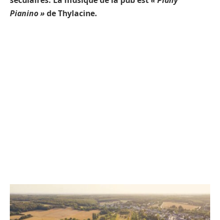
séculaires. La musique de la pub est
« Piany
Pianino »
de Thylacine.