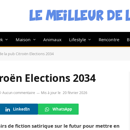
ek
Maison
Animaux
Lifestyle
Rencontre
B
e la pub Citroën Elections 2034
roën Elections 2034
Aucun commentaire
Mis à jour le
20 février 2026
LinkedIn
WhatsApp
s de fiction satirique sur le futur pour mettre en