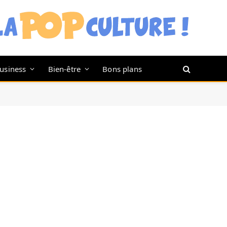
usiness
Bien-être
Bons plans