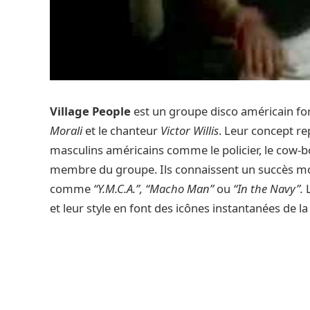
Village People
est un groupe disco américain fo
Morali
et le chanteur
Victor Willis
. Leur concept r
masculins américains comme le policier, le cow-boy
membre du groupe. Ils connaissent un succès mond
comme
“Y.M.C.A.”, “Macho Man”
ou
“In the Navy”.
L
et leur style en font des icônes instantanées de la