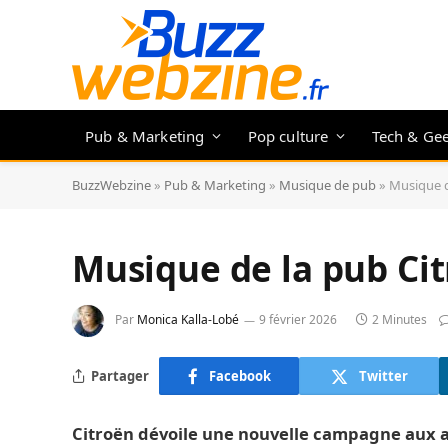
Pub & Marketing
Pop culture
Tech & Ge
BuzzWebzine
»
Pub & Marketing
»
Musique de pub
»
Musique d
Musique de la pub Cit
Par
Monica Kalla-Lobé
9 février 2026
2 Minutes
Partager
Facebook
Twitter
Citroën dévoile une nouvelle campagne aux air