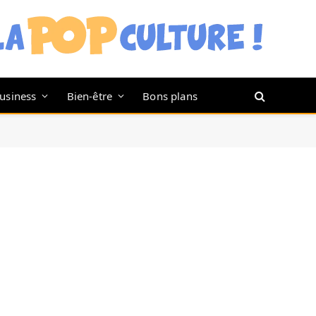
usiness
Bien-être
Bons plans