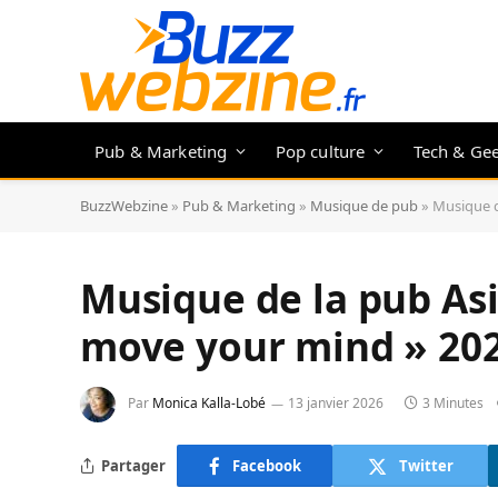
Pub & Marketing
Pop culture
Tech & Ge
BuzzWebzine
»
Pub & Marketing
»
Musique de pub
»
Musique d
Musique de la pub As
move your mind » 20
Par
Monica Kalla-Lobé
13 janvier 2026
3 Minutes
Partager
Facebook
Twitter