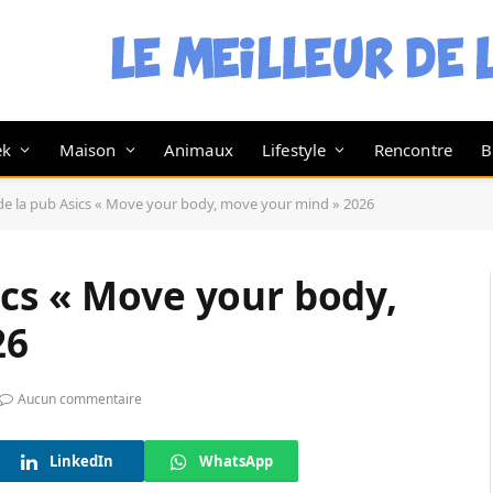
ek
Maison
Animaux
Lifestyle
Rencontre
B
e la pub Asics « Move your body, move your mind » 2026
ics « Move your body,
26
Aucun commentaire
LinkedIn
WhatsApp