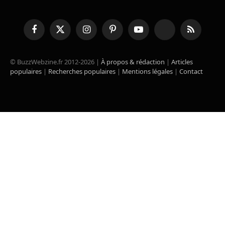
Facebook
X
Instagram
Pinterest
YouTube
TikTok
RSS
(Twitter)
© BuzzWebzine.fr 2012-2026 |
À propos & rédaction
|
Articles
populaires
|
Recherches populaires
|
Mentions légales
|
Contact