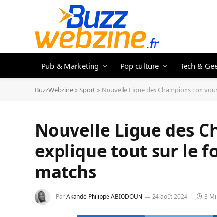
Pub & Marketing
Pop culture
Tech & Ge
BuzzWebzine
»
Sport
»
Nouvelle Ligue des Champions : on vous e
Nouvelle Ligue des C
explique tout sur le fo
matchs
Par
Akandé Philippe ABIODOUN
24 août 2024
3 Mi