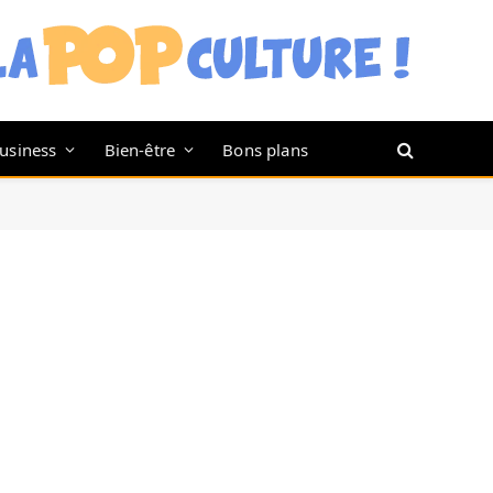
usiness
Bien-être
Bons plans