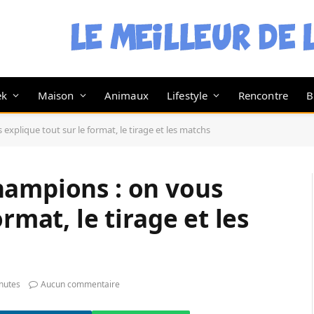
ek
Maison
Animaux
Lifestyle
Rencontre
B
xplique tout sur le format, le tirage et les matchs
hampions : on vous
rmat, le tirage et les
nutes
Aucun commentaire