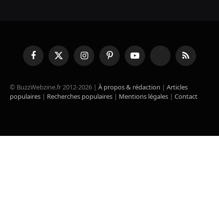
Facebook
X
Instagram
Pinterest
YouTube
TikTok
RSS
(Twitter)
© BuzzWebzine.fr 2012-2026 |
À propos & rédaction
|
Articles
populaires
|
Recherches populaires
|
Mentions légales
|
Contact