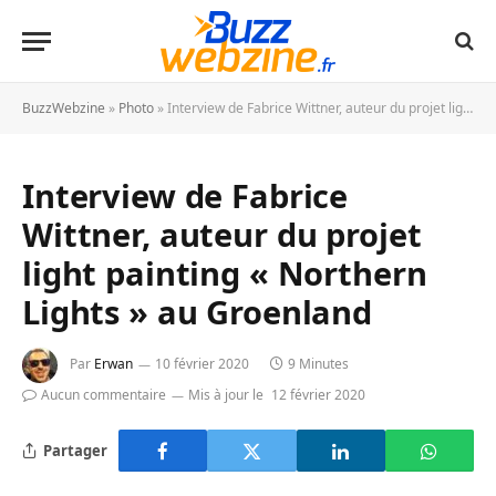
BuzzWebzine
»
Photo
»
Interview de Fabrice Wittner, auteur du projet light painting « Northern Lights » au Groenland
Interview de Fabrice
Wittner, auteur du projet
light painting « Northern
Lights » au Groenland
Par
Erwan
10 février 2020
9 Minutes
Aucun commentaire
Mis à jour le
12 février 2020
Partager