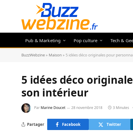
Pub & Marketing
Pop culture
Tech & Ge
BuzzWebzine
»
Maison
»
5 idées déco originales pour personnal
5 idées déco original
son intérieur
Par
Marine Doucet
28 novembre 2018
3 Minutes
Partager
Facebook
Twitter