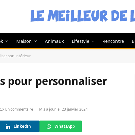
ek
Maison
Animaux
Lifestyle
Rencontre
B
iser son intérieur
es pour personnaliser
Un commentaire
Mis à jour le
23 janvier 2024
LinkedIn
WhatsApp