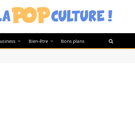
usiness
Bien-être
Bons plans