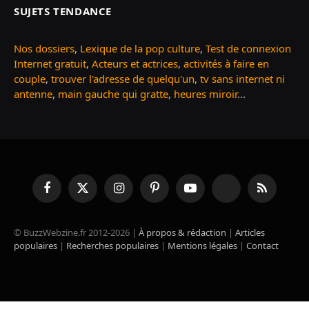
SUJETS TENDANCE
Nos dossiers
,
Lexique de la pop culture
,
Test de connexion
Internet gratuit
,
Acteurs et actrices
,
activités à faire en
couple
,
trouver l'adresse de quelqu'un
,
tv sans internet ni
antenne
,
main gauche qui gratte
,
heures miroir
...
Facebook
X
Instagram
Pinterest
YouTube
TikTok
RSS
(Twitter)
© BuzzWebzine.fr 2012-2026 |
À propos & rédaction
|
Articles
populaires
|
Recherches populaires
|
Mentions légales
|
Contact