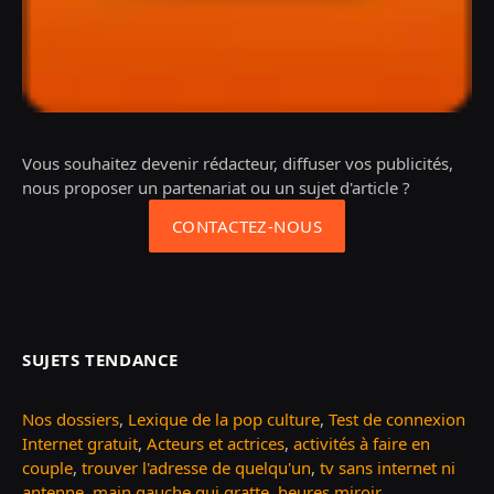
Vous souhaitez devenir rédacteur, diffuser vos publicités,
nous proposer un partenariat ou un sujet d'article ?
CONTACTEZ-NOUS
SUJETS TENDANCE
Nos dossiers
,
Lexique de la pop culture
,
Test de connexion
Internet gratuit
,
Acteurs et actrices
,
activités à faire en
couple
,
trouver l'adresse de quelqu'un
,
tv sans internet ni
antenne
,
main gauche qui gratte
,
heures miroir
...