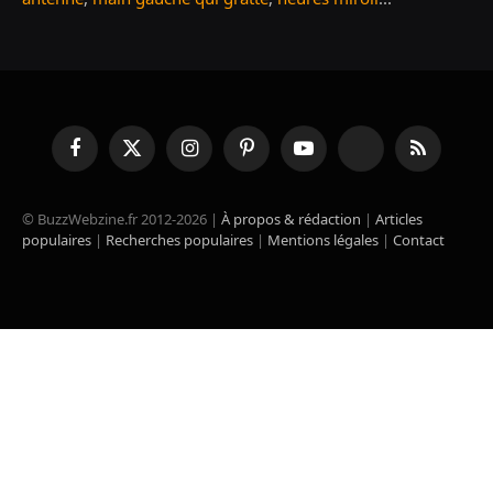
Facebook
X
Instagram
Pinterest
YouTube
TikTok
RSS
(Twitter)
© BuzzWebzine.fr 2012-2026 |
À propos & rédaction
|
Articles
populaires
|
Recherches populaires
|
Mentions légales
|
Contact