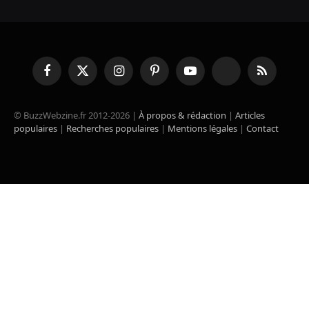
Facebook
X
Instagram
Pinterest
YouTube
TikTok
RSS
(Twitter)
© BuzzWebzine.fr 2012-2026 |
À propos & rédaction
|
Articles
populaires
|
Recherches populaires
|
Mentions légales
|
Contact