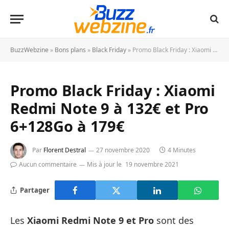
BuzzWebzine
»
Bons plans
»
Black Friday
»
Promo Black Friday : Xiaomi Redmi Note 9 à 132€ et Pro 6+128Go à 179€
Promo Black Friday : Xiaomi
Redmi Note 9 à 132€ et Pro
6+128Go à 179€
Par
Florent Destral
27 novembre 2020
4 Minutes
Aucun commentaire
Mis à jour le
19 novembre 2021
Partager
Les
Xiaomi Redmi Note 9 et Pro
sont des