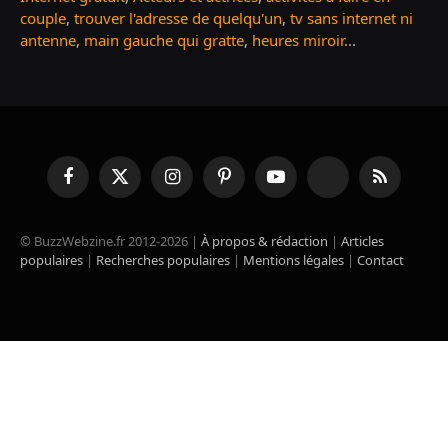
couple
,
trouver l'adresse de quelqu'un
,
tv sans internet ni
antenne
,
main gauche qui gratte
,
heures miroir
...
Facebook
X
Instagram
Pinterest
YouTube
TikTok
RSS
(Twitter)
© BuzzWebzine.fr 2012-2026 |
À propos & rédaction
|
Articles
populaires
|
Recherches populaires
|
Mentions légales
|
Contact