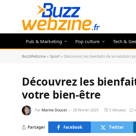
Pub & Marketing
Pop culture
Tech & Ge
BuzzWebzine
»
Sport
»
Découvrez les bienfaits de la natation p
Découvrez les bienfai
votre bien-être
Par
Marine Doucet
28 février 2025
5 Minutes
Partager
Facebook
Twitter