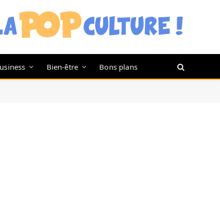
usiness
Bien-être
Bons plans