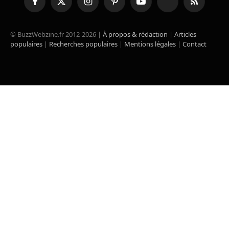
Facebook
X
Instagram
Pinterest
YouTube
TikTok
RSS
(Twitter)
© BuzzWebzine.fr 2012-2026 |
À propos & rédaction
|
Articles
populaires
|
Recherches populaires
|
Mentions légales
|
Contact